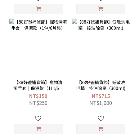
【88好爸補貨節】寵物清
【88好爸補貨節】低敏洗
潔手套｜保濕款（1包/6片
毛精｜控油除臭（300ml)
裝）
NT$150
NT$715
NT$250
NT$1,000