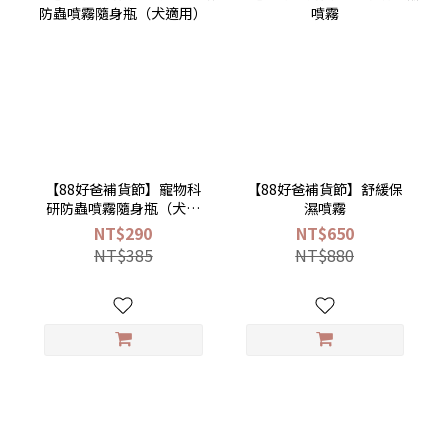
【88好爸補貨節】寵物科
【88好爸補貨節】舒緩保
研防蟲噴霧隨身瓶（犬適
濕噴霧
用）
NT$290
NT$650
NT$385
NT$880