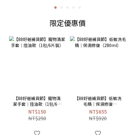
限定優惠價
【88好爸補貨節】寵物清
【88好爸補貨節】低敏洗
潔手套｜控油款（1包/6片
毛精｜保濕修復
裝）
（280ml）
NT$150
NT$655
NT$250
NT$920