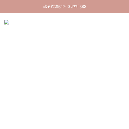
🚚 全館消費滿$880即免運
💰全館滿$1200 現折 $88
🚚 全館消費滿$880即免運