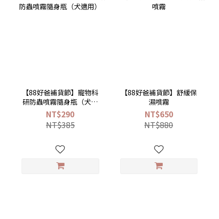
【88好爸補貨節】寵物科
【88好爸補貨節】舒緩保
研防蟲噴霧隨身瓶（犬適
濕噴霧
用）
NT$290
NT$650
NT$385
NT$880