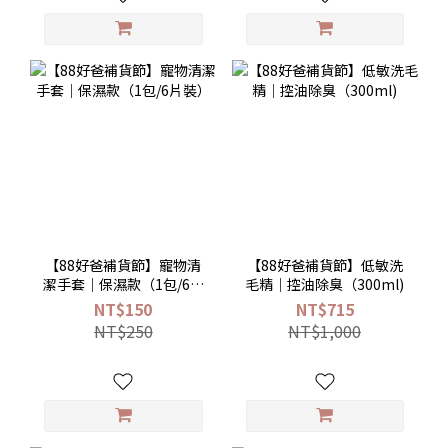
【88好爸補貨節】寵物清
【88好爸補貨節】低敏洗
潔手套｜保濕款（1包/6片
毛精｜控油除臭（300ml)
裝）
NT$150
NT$715
NT$250
NT$1,000