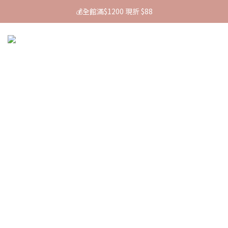
🚚 全館消費滿$880即免運
💰全館滿$1200 現折 $88
🚚 全館消費滿$880即免運