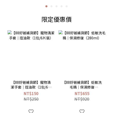
限定優惠價
【88好爸補貨節】寵物清
【88好爸補貨節】低敏洗
潔手套｜控油款（1包/6片
毛精｜保濕修復
裝）
（280ml）
NT$150
NT$655
NT$250
NT$920