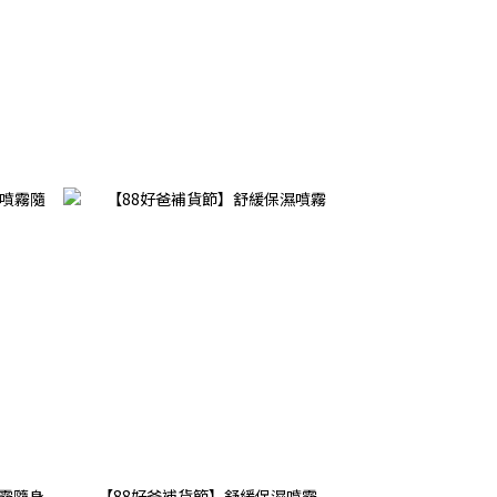
霧隨身
【88好爸補貨節】舒緩保濕噴霧