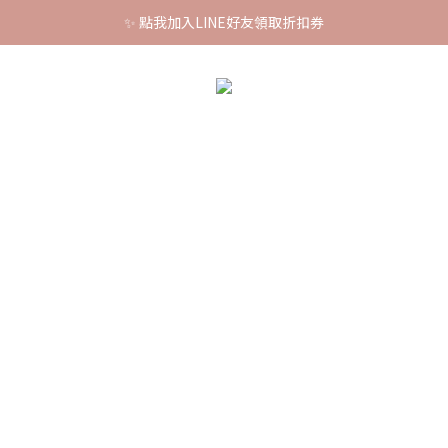
✨ 點我加入LINE好友領取折扣券
🚚 全館消費滿$880即免運
💰全館滿$1200 現折 $88
🚚 全館消費滿$880即免運
】店長推薦商品
日常清潔
皮膚養護
居家照顧用品
戶
曼琳醫師 Dr. Yovela
關於PET＋LABO
部落格首頁