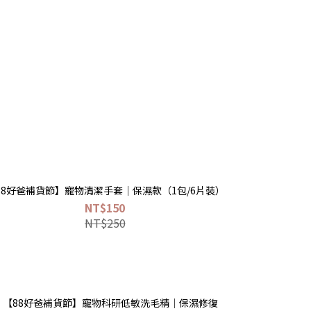
88好爸補貨節】寵物清潔手套｜保濕款（1包/6片裝）
NT$150
NT$250