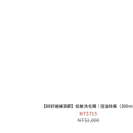
【88好爸補貨節】低敏洗毛精｜控油除臭（300ml
NT$715
NT$1,000