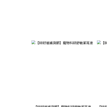
【88好爸補貨節】寵物科研舒敏潔耳液
【8