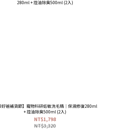
88好爸補貨節】寵物科研低敏洗毛精｜保濕修復280ml
+ 控油除臭500ml (2入)
NT$1,798
NT$3,320