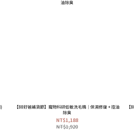
)
【88好爸補貨節】寵物科研低敏洗毛精｜保濕修復 + 控油
【
除臭
NT$1,188
NT$1,920