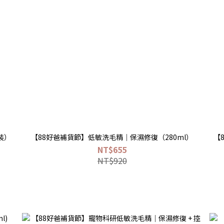
裝）
【88好爸補貨節】低敏洗毛精｜保濕修復（280ml）
【
NT$655
NT$920