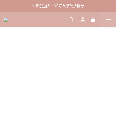
✨ 點我加入LINE好友領取折扣券
🚚 全館消費滿$880即免運
💰全館滿$1200 現折 $88
🚚 全館消費滿$880即免運