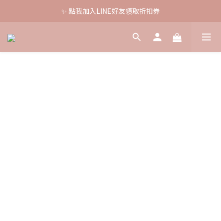
✨ 點我加入LINE好友領取折扣券
🚚 全館消費滿$880即免運
💰全館滿$1200 現折 $88
🚚 全館消費滿$880即免運