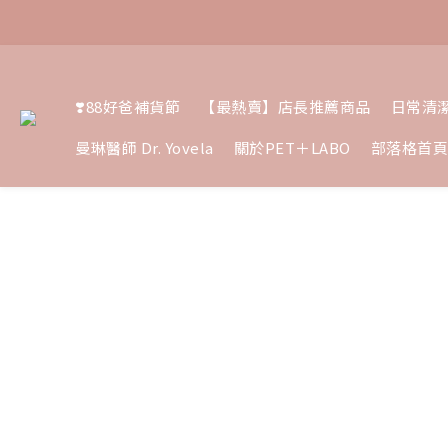
❣️88好爸補貨節
【最熱賣】店長推薦商品
日常清
曼琳醫師 Dr. Yovela
關於PET＋LABO
部落格首頁