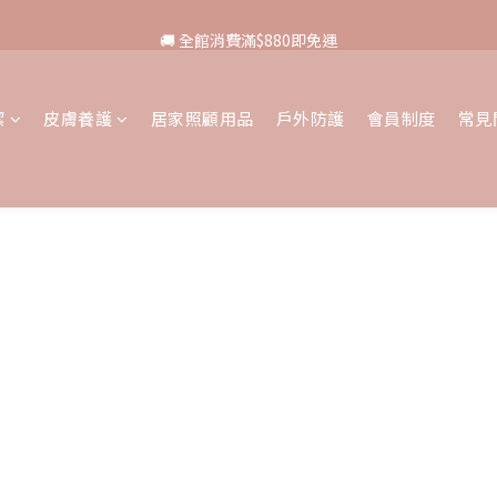
🚚 全館消費滿$880即免運
🚚 全館消費滿$880即免運
✨ 點我加入LINE好友領取折扣券
潔
皮膚養護
居家照顧用品
戶外防護
會員制度
常見
💰全館滿$1200 現折 $88
🚚 全館消費滿$880即免運