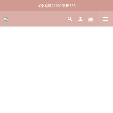
🚚 全館消費滿$880即免運
💰全館滿$1200 現折 $88
🚚 全館消費滿$880即免運