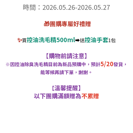
時間：2026.05.26-2026.05.27
🎁團購專屬好禮贈
✨
控油洗毛精500ml
控油手套
買
➡️送
1包
【購物前請注意】
5/20
※因控油除臭洗毛精目前為新品預購中，預計
發貨，
能等候再請下單，謝謝。
溫馨提醒】
【
以下團購滿額贈為
不累贈